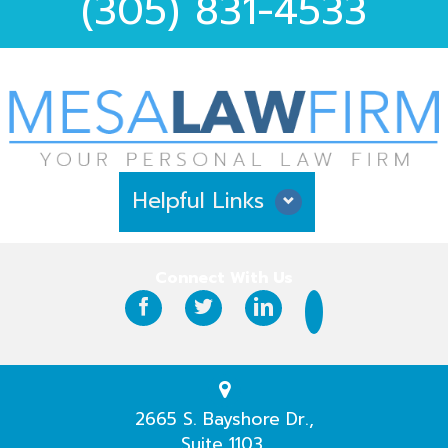
(305) 831-4533
Helpful Links
Why Hire Us?
Connect With Us
Case Results
Testimonials
Practice Areas
2665 S. Bayshore Dr.,
Suite 1103,